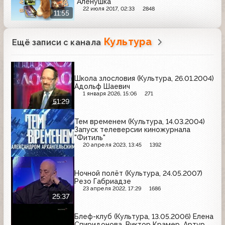
"Алёнушка"
22 июля 2017, 02:33
2848
11:55
Культура
Ещё записи с канала
Школа злословия (Культура, 26.01.2004)
Адольф Шаевич
1 января 2026, 15:06
271
51:29
Тем временем (Культура, 14.03.2004)
Запуск телеверсии киножурнала
"Фитиль"
20 апреля 2023, 13:45
1392
Ночной полёт (Культура, 24.05.2007)
Резо Габриадзе
23 апреля 2022, 17:29
1686
25:37
Блеф-клуб (Культура, 13.05.2006) Елена
Спиридонова, Виктор Крамер, Артур