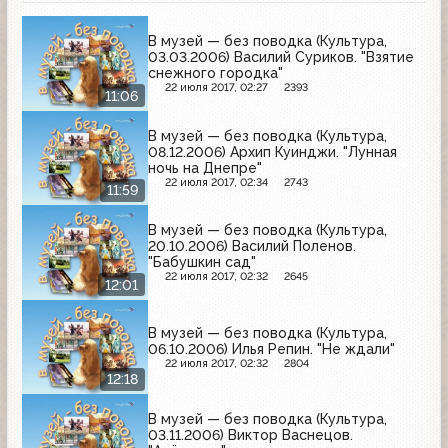
В музей — без поводка (Культура,
03.03.2006) Василий Суриков. "Взятие
снежного городка"
22 июля 2017, 02:27
2393
11:06
В музей — без поводка (Культура,
08.12.2006) Архип Куинджи. "Лунная
ночь на Днепре"
22 июля 2017, 02:34
2743
11:59
В музей — без поводка (Культура,
20.10.2006) Василий Поленов.
"Бабушкин сад"
22 июля 2017, 02:32
2645
12:01
В музей — без поводка (Культура,
06.10.2006) Илья Репин. "Не ждали"
22 июля 2017, 02:32
2804
12:18
В музей — без поводка (Культура,
03.11.2006) Виктор Васнецов.