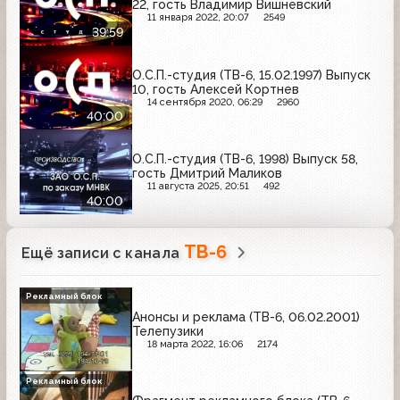
22, гость Владимир Вишневский
11 января 2022, 20:07
2549
39:59
О.С.П.-студия (ТВ-6, 15.02.1997) Выпуск
10, гость Алексей Кортнев
14 сентября 2020, 06:29
2960
40:00
О.С.П.-студия (ТВ-6, 1998) Выпуск 58,
гость Дмитрий Маликов
11 августа 2025, 20:51
492
40:00
ТВ-6
Ещё записи с канала
Рекламный блок
Анонсы и реклама (ТВ-6, 06.02.2001)
Телепузики
18 марта 2022, 16:06
2174
Рекламный блок