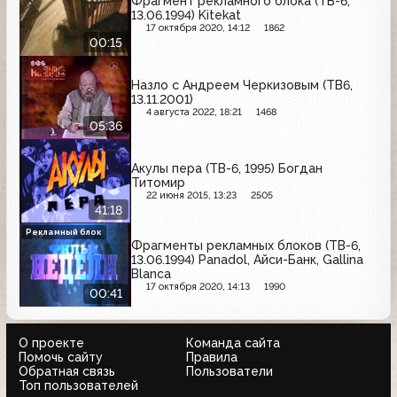
Фрагмент рекламного блока (ТВ-6,
13.06.1994) Kitekat
17 октября 2020, 14:12
1862
00:15
Назло с Андреем Черкизовым (ТВ6,
13.11.2001)
4 августа 2022, 18:21
1468
05:36
Акулы пера (ТВ-6, 1995) Богдан
Титомир
22 июня 2015, 13:23
2505
41:18
Рекламный блок
Фрагменты рекламных блоков (ТВ-6,
13.06.1994) Panadol, Айси-Банк, Gallina
Blanca
17 октября 2020, 14:13
1990
00:41
О проекте
Команда сайта
Помочь сайту
Правила
Обратная связь
Пользователи
Топ пользователей