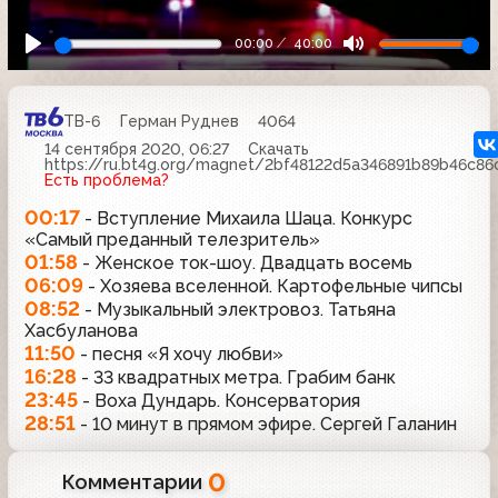
00:00
40:00
ТВ-6
Герман Руднев
4064
14 сентября 2020, 06:27
Скачать
https://ru.bt4g.org/magnet/2bf48122d5a346891b89b46c8
Есть проблема?
00:17
- Вступление Михаила Шаца. Конкурс
«Самый преданный телезритель»
01:58
- Женское ток-шоу. Двадцать восемь
06:09
- Хозяева вселенной. Картофельные чипсы
08:52
- Музыкальный электровоз. Татьяна
Хасбуланова
11:50
- песня «Я хочу любви»
16:28
- 33 квадратных метра. Грабим банк
23:45
- Воха Дундарь. Консерватория
28:51
- 10 минут в прямом эфире. Сергей Галанин
0
Комментарии