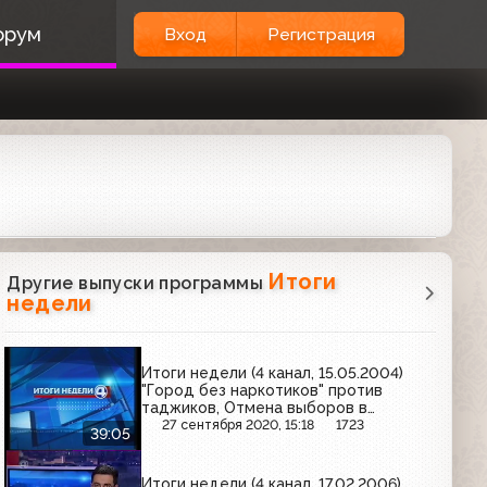
орум
Вход
Регистрация
Итоги
Другие выпуски программы
недели
Итоги недели (4 канал, 15.05.2004)
"Город без наркотиков" против
таджиков, Отмена выборов в
Госдуму по одномандатным округам,
27 сентября 2020, 15:18
1723
39:05
Тренд на японские рестораны
Итоги недели (4 канал, 17.02.2006)