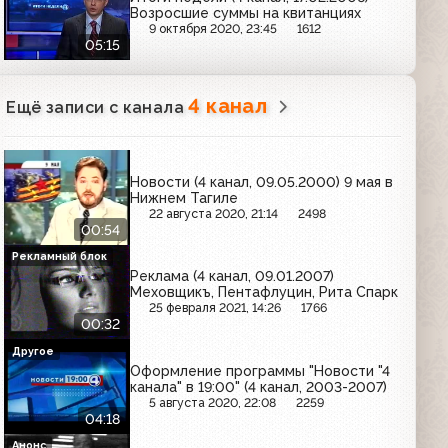
Возросшие суммы на квитанциях
9 октября 2020, 23:45
1612
05:15
4 канал
Ещё записи с канала
Новости (4 канал, 09.05.2000) 9 мая в
Нижнем Тагиле
22 августа 2020, 21:14
2498
00:54
Рекламный блок
Реклама (4 канал, 09.01.2007)
Меховщикъ, Пентафлуцин, Рита Спарк
25 февраля 2021, 14:26
1766
00:32
Другое
Оформление программы "Новости "4
канала" в 19:00" (4 канал, 2003-2007)
5 августа 2020, 22:08
2259
04:18
Анонс