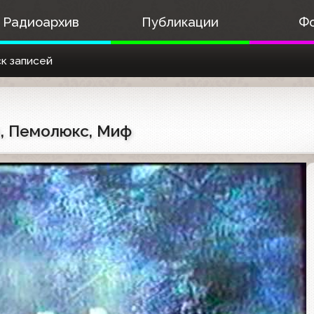
Радиоархив
Публикации
Ф
к записей
's, Пемолюкс, Миф