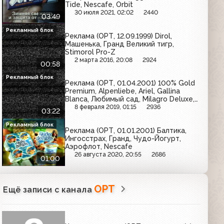
Tide, Nescafe, Orbit
30 июля 2021, 02:02
2440
03:49
Рекламный блок
Реклама (ОРТ, 12.09.1999) Dirol,
Машенька, Гранд Великий тигр,
Stimorol Pro-Z
2 марта 2016, 20:08
2924
00:58
Рекламный блок
Реклама (ОРТ, 01.04.2001) 100% Gold
Premium, Alpenliebe, Ariel, Gallina
Blanca, Любимый сад, Milagro Deluxe,
Чудо Йогурт, Pantene
8 февраля 2019, 01:15
2936
03:22
Рекламный блок
Реклама (ОРТ, 01.01.2001) Балтика,
Ингосстрах, Гранд, Чудо-Йогурт,
Аэрофлот, Nescafe
26 августа 2020, 20:55
2686
01:00
ОРТ
Ещё записи с канала