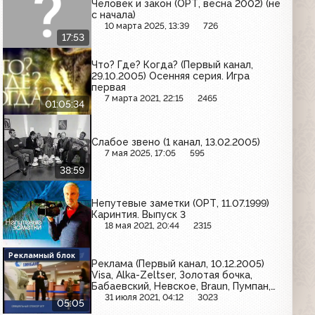
Человек и закон (ОРТ, весна 2002) (не
с начала)
10 марта 2025, 13:39
726
17:53
Что? Где? Когда? (Первый канал,
29.10.2005) Осенняя серия. Игра
первая
7 марта 2021, 22:15
2465
01:05:34
Слабое звено (1 канал, 13.02.2005)
7 мая 2025, 17:05
595
38:59
Непутевые заметки (ОРТ, 11.07.1999)
Каринтия. Выпуск 3
18 мая 2021, 20:44
2315
Рекламный блок
Реклама (Первый канал, 10.12.2005)
Visa, Alka-Zeltser, Золотая бочка,
Бабаевский, Невское, Braun, Пумпан,
Carlsberg, Hitachi, Балтика, Наста,
31 июля 2021, 04:12
3023
05:05
Tuborg, Garnier, Арсенальное