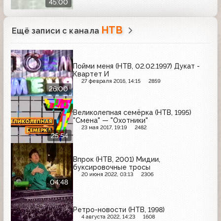
45:00
НТВ
Ещё записи с канала
Пойми меня (НТВ, 02.02.1997) Дукат -
Квартет И
27 февраля 2016, 14:15
2859
26:00
Великолепная семёрка (НТВ, 1995)
"Смена" — "Охотники"
23 мая 2017, 19:19
2482
25:54
Впрок (НТВ, 2001) Мидии,
буксировочные тросы
20 июня 2022, 03:13
2306
04:48
Ретро-новости (НТВ, 1998)
4 августа 2022, 14:23
1608