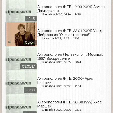
Антропология (НТВ, 12.03.2001) Армен
Джигарханян
12 ноября 2020, 02:16
2015
42:15
Антропология (НТВ, 22.01.2001) Уход
Диброва из "О, счастливчика!"
4 августа 2022, 18:29
1909
06:04
Антропология (Телеэкспо [г. Москва],
1997) Воскресенье
12 ноября 2020, 01:25
2074
01:01:17
Антропология (НТВ, 2000) Арик
Пилявин
12 ноября 2020, 02:08
2314
53:50
Антропология (НТВ, 30.08.1999) Яков
Маршак
12 ноября 2020, 02:01
2275