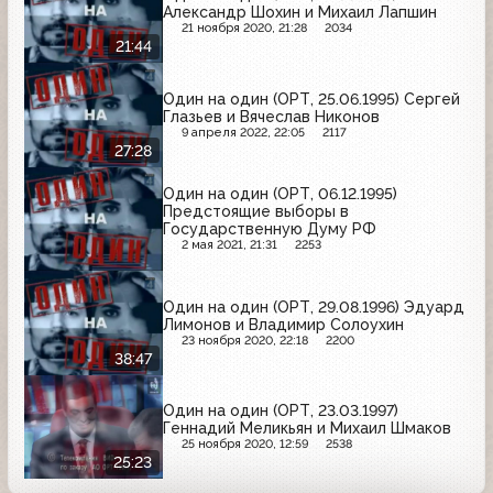
Александр Шохин и Михаил Лапшин
21 ноября 2020, 21:28
2034
21:44
Один на один (ОРТ, 25.06.1995) Сергей
Глазьев и Вячеслав Никонов
9 апреля 2022, 22:05
2117
27:28
Один на один (ОРТ, 06.12.1995)
Предстоящие выборы в
Государственную Думу РФ
2 мая 2021, 21:31
2253
Один на один (ОРТ, 29.08.1996) Эдуард
Лимонов и Владимир Солоухин
23 ноября 2020, 22:18
2200
38:47
Один на один (ОРТ, 23.03.1997)
Геннадий Меликьян и Михаил Шмаков
25 ноября 2020, 12:59
2538
25:23