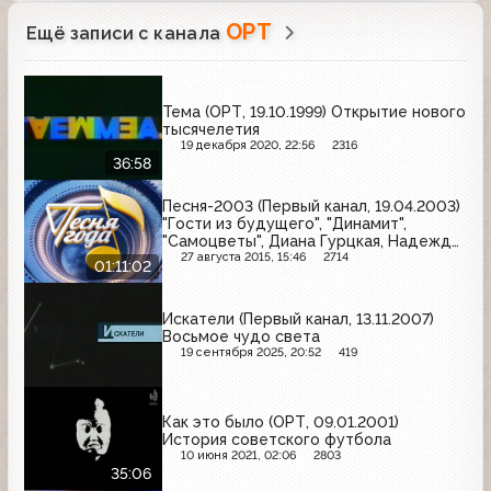
ОРТ
Ещё записи с канала
Тема (ОРТ, 19.10.1999) Открытие нового
тысячелетия
19 декабря 2020, 22:56
2316
36:58
Песня-2003 (Первый канал, 19.04.2003)
"Гости из будущего", "Динамит",
"Самоцветы", Диана Гурцкая, Надежда
Бабкина, Валерий Меладзе, Алена
27 августа 2015, 15:46
2714
01:11:02
Апина, "Блестящие", Татьяна Буланова
Искатели (Первый канал, 13.11.2007)
Восьмое чудо света
19 сентября 2025, 20:52
419
Как это было (ОРТ, 09.01.2001)
История советского футбола
10 июня 2021, 02:06
2803
35:06