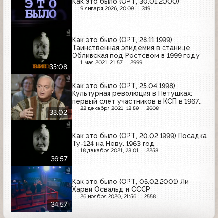
Как это было (ОРТ, 30.01.2000)
9 января 2026, 20:09
349
Как это было (ОРТ, 28.11.1999)
Таинственная эпидемия в станице
Обливская под Ростовом в 1999 году
1 мая 2021, 21:57
2999
35:08
Как это было (ОРТ, 25.04.1998)
Культурная революция в Петушках:
первый слет участников в КСП в 1967
году
22 декабря 2021, 12:59
2608
38:02
Как это было (ОРТ, 20.02.1999) Посадка
Ту-124 на Неву. 1963 год
18 декабря 2021, 23:01
2258
36:57
Как это было (ОРТ, 06.02.2001) Ли
Харви Освальд и СССР
26 ноября 2020, 21:56
2558
34:57