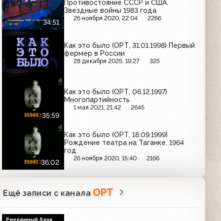
Противостояние СССР и США.
Звездные войны 1983 года
26 ноября 2020, 22:04
2266
34:51
Как это было (ОРТ, 31.01.1998) Первый
фермер в России
28 декабря 2025, 19:27
325
Как это было (ОРТ, 06.12.1997)
Многопартийность
1 мая 2021, 21:42
2645
35:59
Как это было (ОРТ, 18.09.1999)
Рождение театра на Таганке. 1964
год
26 ноября 2020, 15:40
2166
36:02
ОРТ
Ещё записи с канала
Рекламный блок