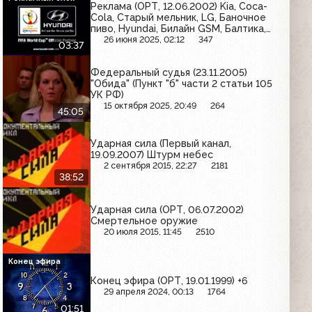
Реклама (ОРТ, 12.06.2002) Kia, Coca-
Cola, Старый мельник, LG, Баночное
пиво, Hyundai, Билайн GSM, Балтика,
MasterCard
26 июня 2025, 02:12
347
03:37
Федеральный судья (23.11.2005)
"Обида" (Пункт "б" части 2 статьи 105
УК РФ)
15 октября 2025, 20:49
264
45:05
Ударная сила (Первый канал,
19.09.2007) Штурм небес
2 сентября 2015, 22:27
2181
38:52
Ударная сила (ОРТ, 06.07.2002)
Смертельное оружие
20 июля 2015, 11:45
2510
Конец эфира
Конец эфира (ОРТ, 19.01.1999) +6
29 апреля 2024, 00:13
1764
01:51