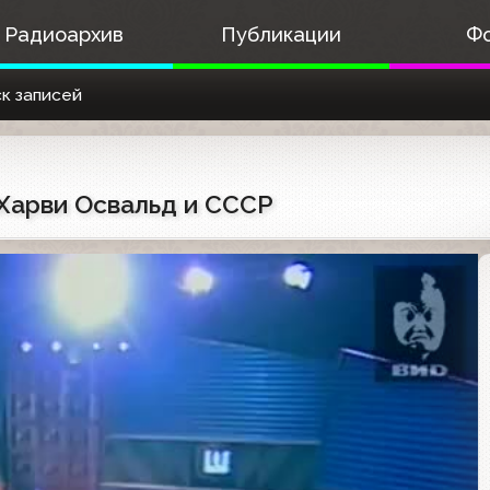
Радиоархив
Публикации
Ф
к записей
 Харви Освальд и СССР