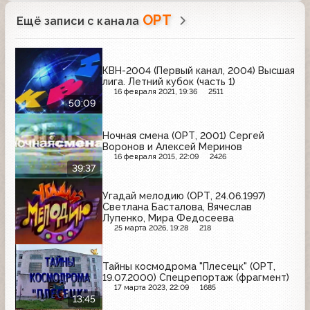
ОРТ
Ещё записи с канала
КВН-2004 (Первый канал, 2004) Высшая
лига. Летний кубок (часть 1)
16 февраля 2021, 19:36
2511
50:09
Ночная смена (ОРТ, 2001) Сергей
Воронов и Алексей Меринов
16 февраля 2015, 22:09
2426
39:37
Угадай мелодию (ОРТ, 24.06.1997)
Светлана Басталова, Вячеслав
Лупенко, Мира Федосеева
25 марта 2026, 19:28
218
Тайны космодрома "Плесецк" (ОРТ,
19.07.2000) Спецрепортаж (фрагмент)
17 марта 2023, 22:09
1685
13:45