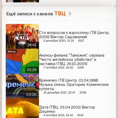
ТВЦ
Ещё записи с канала
Сто вопросов к взрослому (ТВ Центр,
2006) Виктор Садовничий
5 декабря 2020, 21:18
2527
38:42
Анонс
Анонсы фильма "Таможня", сериала
"Чисто английское убийство" и
заставка (ТВЦ, 29.10.2005)
7 октября 2015, 18:00
2259
01:29
Времечко (ТВ Центр. 01.04.1998)
Музыка смеха. Оратория. Комические
куплеты
25 декабря 2021, 22:47
2038
03:06
Дата (ТВЦ, 05.04.2001) Виктор
Доценко
4 октября 2016, 22:42
2532