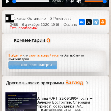
00:00
48:40
1 канал Останкино
STVneiroset
2488
6 декабря 2020, 19:16
Скачать
Есть проблема?
0
Комментарии
Войдите
или
зарегистрируйтесь
, чтобы добавить
комментарий
Вход через Телеграм
Взгляд
Другие выпуски программы
Взгляд (ОРТ, 29.09.1995) Гость —
Валерий Востротин. Операция
"Привоз"; сотрудники ГАИ
Ставропольского края, оказавшиеся
15 декабря 2016, 23:33
3396