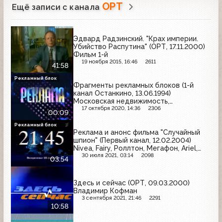
ОРТ
Ещё записи с канала
Эдвард Радзинский. "Крах империи.
Убийство Распутина" (ОРТ, 17.11.2000)
Фильм 1-й
19 ноября 2015, 16:46
2611
41:58
Рекламный блок
Фрагменты рекламных блоков (1-й
канал Останкино, 13.06.1994)
Московская недвижимость,
Автомобильный всероссийский альянс
17 октября 2020, 14:36
2306
00:09
Рекламный блок
Реклама и анонс фильма "Случайный
шпион" (Первый канал, 12.02.2004)
Nivea, Fairy, Роллтон, Мегафон, Ariel,
Fruttis, MaxFactor
30 июля 2021, 03:14
2098
03:54
Здесь и сейчас (ОРТ, 09.03.2000)
Владимир Кофман
3 сентября 2021, 21:46
2291
10:58