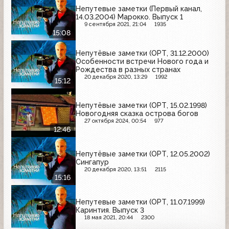
Непутевые заметки (Первый канал,
14.03.2004) Марокко. Выпуск 1
9 сентября 2021, 21:04
1935
15:08
Непутёвые заметки (ОРТ, 31.12.2000)
Особенности встречи Нового года и
Рождества в разных странах
20 декабря 2020, 13:29
1992
15:12
Непутёвые заметки (ОРТ, 15.02.1998)
Новогодняя сказка острова богов
27 октября 2024, 00:54
977
12:46
Непутёвые заметки (ОРТ, 12.05.2002)
Сингапур
20 декабря 2020, 13:51
2115
15:16
Непутевые заметки (ОРТ, 11.07.1999)
Каринтия. Выпуск 3
18 мая 2021, 20:44
2300