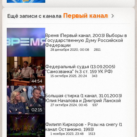
Первый канал
Ещё записи с канала
Время (Первый канал, 2003) Выборы в
Государственную Думу Российской
Федерации
28 декабря 2020, 00:08
2811
Федеральный судья (13.09.2005)
"Самозванка" (ч.3 ст. 159 УК РФ)
15 октября 2025, 20:24
343
44:54
Большая стирка (1 канал, 31.01.2003)
Юлия Началова и Дмитрий Ланской
27 октября 2024, 00:45
937
02:15
Филипп Киркоров - Розы на снегу (1
канал Останкино, 1993)
1 ноября 2023, 23:48
1513