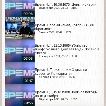
Время (ЦТ, 19.05.1979) День пионерии
18 декабря 2021, 23:03
2100
02:08
Время (Первый канал, ноябрь 2008)
Фрагмент
5 июня 2023, 22:41
1671
00:24
Время (ЦТ, 23.10.1985) Убийство
профсоюзного деятеля Руди Лозано в
Чикаго
21 февраля 2022, 03:10
2131
03:08
Время (ЦТ, 26.02.1977) Отдых на
курортах Прикарпатья
5 апреля 2022, 02:18
1596
01:47
Время (ЦТ, 15.12.1988) Прогноз погоды
на 16 декабря
16 декабря 2021, 04:35
1832
01:56