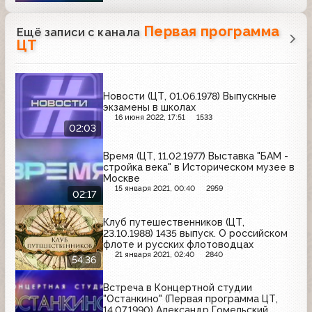
Первая программа
Ещё записи с канала
ЦТ
Новости (ЦТ, 01.06.1978) Выпускные
экзамены в школах
16 июня 2022, 17:51
1533
02:03
Время (ЦТ, 11.02.1977) Выставка "БАМ -
стройка века" в Историческом музее в
Москве
15 января 2021, 00:40
2959
02:17
Клуб путешественников (ЦТ,
23.10.1988) 1435 выпуск. О российском
флоте и русских флотоводцах
21 января 2021, 02:40
2840
54:36
Встреча в Концертной студии
"Останкино" (Первая программа ЦТ,
14.07.1990) Александр Гомельский