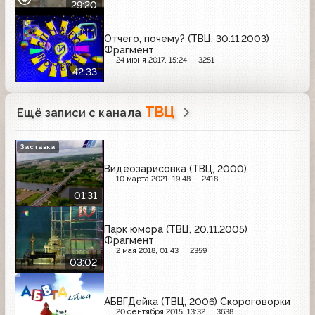
29:20
Отчего, почему? (ТВЦ, 30.11.2003)
Фрагмент
24 июня 2017, 15:24
3251
42:33
ТВЦ
Ещё записи с канала
Заставка
Видеозарисовка (ТВЦ, 2000)
10 марта 2021, 19:48
2418
01:31
Парк юмора (ТВЦ, 20.11.2005)
Фрагмент
2 мая 2018, 01:43
2359
03:02
АБВГДейка (ТВЦ, 2006) Скороговорки
20 сентября 2015, 13:32
3638