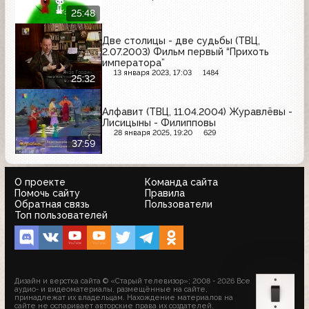
25:48
Две столицы - две судьбы (ТВЦ,
2.07.2003) Фильм первый “Прихоть
императора”
13 января 2023, 17:03
1484
25:32
Алфавит (ТВЦ, 11.04.2004) Журавлёвы -
Лисицыны - Филипповы
28 января 2025, 19:20
629
37:59
О проекте
Команда сайта
Помочь сайту
Правила
Обратная связь
Пользователи
Топ пользователей
Дизайн и верстка сайта © «Старый телевизор»; 2008 - 2026 Все
аудио- и видеоматериалы, размещённые на сайте,
принадлежат их владельцам. Нахождение материалов на
сайте не оспаривает авторские права их создателей.