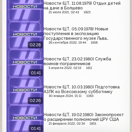
Новости (ЦТ, 11.08.1979) Отдых детей
на даче в Болшево
21 июля 2021, 02:43
1823
Новости (ЦТ, 05.09.1978) Новые
поступления в экспозицию
Государственного музея Льва
Толстого в Москве
26 сентября 2022, 19:44
1658
02:28
Новости (ЦТ, 23.02.1980) Служба
воинов-пограничников
5 апреля 2022, 02:15
1611
01:41
Новости (ЦТ, 10.03.1980) Подготовка
АЗЛК ко Всесоюзому субботнику
30 января 2024, 15:11
1063
02:26
Новости (ЦТ, 19.02.1980) Законопроект
о расширении полномочий ЦРУ США
21 февраля 2022, 02:34
1801
01:41