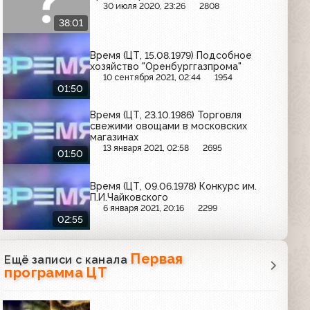
30 июля 2020, 23:26
2808
38:01
Время (ЦТ, 15.08.1979) Подсобное
хозяйство "Оренбурггазпрома"
10 сентября 2021, 02:44
1954
01:50
Время (ЦТ, 23.10.1986) Торговля
свежими овощами в московских
магазинах
13 января 2021, 02:58
2695
01:50
Время (ЦТ, 09.06.1978) Конкурс им.
П.И.Чайковского
6 января 2021, 20:16
2299
02:55
Первая
Ещё записи с канала
программа ЦТ