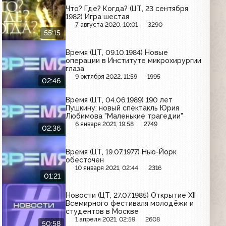
Что? Где? Когда? (ЦТ, 23 сентября
1982) Игра шестая
7 августа 2020, 10:01
3290
55:15
Время (ЦТ, 09.10.1984) Новые
операции в Институте микрохирургии
глаза
9 октября 2022, 11:59
1995
02:46
Время (ЦТ, 04.06.1989) 190 лет
Пушкину: новый спектакль Юрия
Любимова "Маленькие трагедии"
6 января 2021, 19:58
2749
02:36
Время (ЦТ, 19.07.1977) Нью-Йорк
обесточен
10 января 2021, 02:44
2316
01:21
Новости (ЦТ, 27.07.1985) Открытие XII
Всемирного фестиваля молодёжи и
студентов в Москве
1 апреля 2021, 02:59
2608
50:58