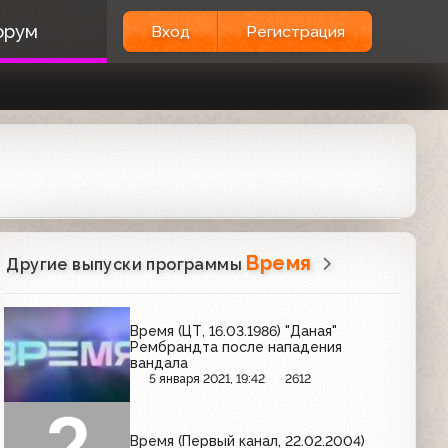
орум
Вход
Регистрация
Время
Другие выпуски программы
Время (ЦТ, 16.03.1986) "Даная"
Рембрандта после нападения
вандала
5 января 2021, 19:42
2612
Время (Первый канал, 22.02.2004)