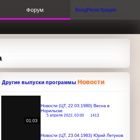
орум
Вход
Регистрация
Новости
Другие выпуски программы
Новости (ЦТ, 22.03.1980) Весна в
Норильске
5 апреля 2022, 03:00
1413
01:03
Новости (ЦТ, 23.04.1983) Юрий
Летунов рассказывает о работе