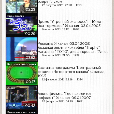
озере Глухом
22 августа 2020, 22:28
1713
02:23
Проморолик
Промо "Утренний экспресс" – 10 лет
без тормозов" (4 канал, 03.04.2005)
6 января 2021, 18:12
1840
00:29
Реклама (4 канал, 03.04.2005)
Безалкогольные коктейли "Trophy",
магазины "TOTO", диван-кровать "Air-o-
Space"
6 января 2021, 21:00
1792
03:52
Заставка программы
Заставка программы "Центральный
стадион Четвертого канала" (4 канал,
1993)
12 февраля 2021, 22:18
2334
00:17
Анонс
Анонс фильма "Где находится
нофелет" (4 канал, 09.01.2007)
25 февраля 2021, 14:25
1617
00:42
Рекламная заставка