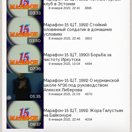
клуб в Эстонии
8 января 2021, 22:41
3695
03:33
Марафон-15 (ЦТ, 1991) Стойкий
оловянный солдатик в домашних
условиях
8 января 2021, 22:46
3910
03:50
Марафон-15 (ЦТ, 1990) Борьба за
чистоту Иркутска
9 января 2021, 13:04
4494
07:36
Марафон-15 (ЦТ, 1991) О мурманской
школе №36 под руководством
Алексея Либерова
9 января 2021, 21:03
4570
05:35
Марафон-15 (ЦТ, 1991) Жора Галустьян
на Байконуре
8 января 2021, 22:44
4034
09:37