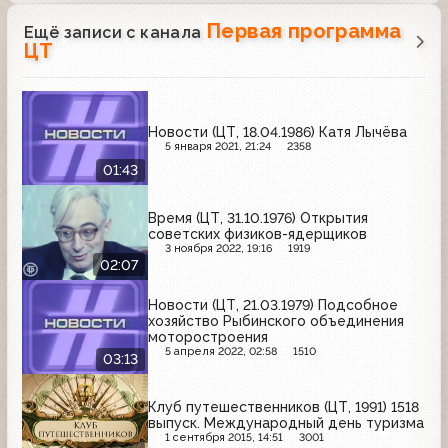
Первая программа
Ещё записи с канала
ЦТ
Новости (ЦТ, 18.04.1986) Катя Лычёва
5 января 2021, 21:24
2358
01:43
Время (ЦТ, 31.10.1976) Открытия
советских физиков-ядерщиков
3 ноября 2022, 19:16
1919
02:07
Новости (ЦТ, 21.03.1979) Подсобное
хозяйство Рыбинского объединения
моторостроения
5 апреля 2022, 02:58
1510
03:13
Клуб путешественников (ЦТ, 1991) 1518
выпуск. Международный день туризма
1 сентября 2015, 14:51
3001