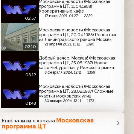
Московские новости (Московская
программа ЦТ, 11.04.1988)
Кооперативные кафе
17 июня 2021, 01:27
2229
02:57
Московские новости (Московская
программа ЦТ, 20.04.1988) Репортаж
из Ленинградского района Москвы
21 апреля 2021, 11:12
1890
02:10
Добрый вечер, Москва! (Московская
программа ЦТ, 25.05.1987) Новое
кафе-чебуречная у Рижского рынка
8 февраля 2024, 12:11
1359
03:12
Московские новости (Московская
программа ЦТ, 28.02.1987) Сложные
участки московских улиц
30 января 2024, 13:11
1173
01:48
Московская
Ещё записи с канала
программа ЦТ