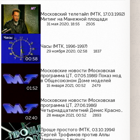
Московский телетайп (МТК, 17.03.1992)
Митинг на Манежной площади
31 мая 2020, 18:55
2505
Часы
Часы (МТК, 1996-1997)
29 ноября 2020, 02:58
1837
00:58
Московские новости (Московская
программа ЦТ, 07.05.1986) Показ мод
в Общесоюзном Доме моделей
15 января 2021, 00:52
2479
01:52
Московские новости (Московская
программа ЦТ, 27.06.1986)
Четырнадцатилетний Денис Краснов
поступает в МИФИ
28 января 2021, 00:52
2893
02:40
Проще простого (МТК, 03.10.1994)
Сергей Трофимов против Аллы
Занимонец. 1 выпуск