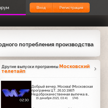
орум
Вход
Регистрация
родного потребления производства
Московский
Другие выпуски программы
телетайп
Добрый вечер, Москва! (Московская
программа ЦТ, 26.10.1987)
Недоброкачественная выпечка в
Юрьевском переулке
15 декабря 2021, 03:41
1745
02:30