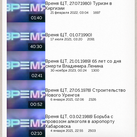
Время (ЦТ, 27.07.1980) Туризм в
Киргизии
21 февраля 2022, 03:04
1697
01:40
Время (ЦТ, 01.07.1990)
17 июля 2021, 03:20
2091
40:30
Время (ЦТ, 21.01.1989) 65 лет со дня
смерти Владимира Ленина
30 ноября 2023, 00:24
1300
02:41
Время (ЦТ, 27.05.1978) Строительство
Нового Уренгоя
6 января 2021, 02:06
2326
00:52
Время (ЦТ, 03.02.1988) Борьба с
провозом алкоголя в аэропорту
Хабаровска
4 января 2021, 22:55
2503
02:10