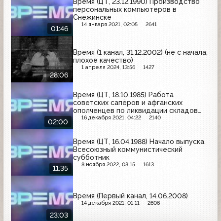
Время (ЦТ, 23.12.1990) Производство
персональных компьютеров в
Снежинске
14 января 2021, 02:05
2641
01:46
Время (1 канал, 31.12.2002) (не с начала,
плохое качество)
1 апреля 2024, 13:56
1427
28:06
Время (ЦТ, 18.10.1985) Работа
советских сапёров и афганских
ополченцев по ликвидации складов
боеприпасов
16 декабря 2021, 04:22
2140
02:00
Время (ЦТ, 16.04.1988) Начало выпуска.
Всесоюзный коммунистический
субботник
8 ноября 2022, 03:15
1613
11:35
Время (Первый канал, 14.06.2008)
14 декабря 2021, 01:11
2606
23:03