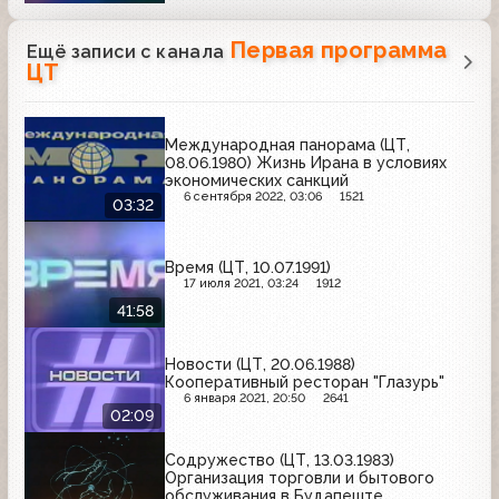
Первая программа
Ещё записи с канала
ЦТ
Международная панорама (ЦТ,
08.06.1980) Жизнь Ирана в условиях
экономических санкций
6 сентября 2022, 03:06
1521
03:32
Время (ЦТ, 10.07.1991)
17 июля 2021, 03:24
1912
41:58
Новости (ЦТ, 20.06.1988)
Кооперативный ресторан "Глазурь"
6 января 2021, 20:50
2641
02:09
Содружество (ЦТ, 13.03.1983)
Организация торговли и бытового
обслуживания в Будапеште