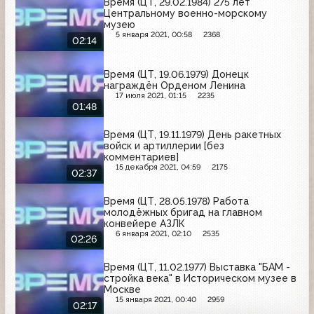
Время (ЦТ, 29.02.1984) 275 лет
Центральному военно-морскому
музею
5 января 2021, 00:58
2368
02:14
Время (ЦТ, 19.06.1979) Донецк
награждён Орденом Ленина
17 июля 2021, 01:15
2235
01:48
Время (ЦТ, 19.11.1979) День ракетных
войск и артиллерии [без
комментариев]
15 декабря 2021, 04:59
2175
02:37
Время (ЦТ, 28.05.1978) Работа
молодёжных бригад на главном
конвейере АЗЛК
6 января 2021, 02:10
2535
02:26
Время (ЦТ, 11.02.1977) Выставка "БАМ -
стройка века" в Историческом музее в
Москве
15 января 2021, 00:40
2959
02:17