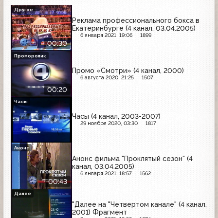
Другое
Реклама профессионального бокса в
Екатеринбурге (4 канал, 03.04.2005)
6 января 2021, 19:06
1899
00:30
Проморолик
Промо «Смотри» (4 канал, 2000)
6 августа 2020, 21:25
1507
00:20
Часы
Часы (4 канал, 2003-2007)
29 ноября 2020, 03:30
1817
Анонс
Анонс фильма "Проклятый сезон" (4
канал, 03.04.2005)
6 января 2021, 18:57
1562
00:43
Далее
"Далее на "Четвертом канале" (4 канал,
2001) Фрагмент