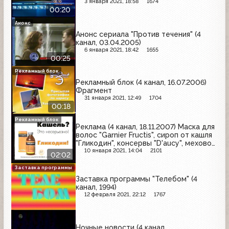
3 января 2021, 18:58
1674
00:20
Анонс
Анонс сериала "Против течения" (4
канал, 03.04.2005)
6 января 2021, 18:42
1655
00:25
Рекламный блок
Рекламный блок (4 канал, 16.07.2006)
Фрагмент
31 января 2021, 12:49
1704
00:18
Рекламный блок
Реклама (4 канал, 18.11.2007) Маска для
волос "Garnier Fructis", сироп от кашля
"Гликодин", консервы "D'aucy", меховой
салон "Акрополь", кофе "Cafe Pele",
10 января 2021, 14:04
2101
02:02
магазин "Спортмастер"
Заставка программы
Заставка программы "Телебом" (4
канал, 1994)
12 февраля 2021, 22:12
1767
Ночные новости (4 канал