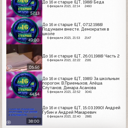
До 16 и старше (ЦТ, 1988) Беда
6 февраля 2021, 22:14
2460
57:13
До 16 и старше (ЦТ, 07.12.1988)
Подумаем вместе. Демократия в
школе
6 февраля 2021, 21:53
2147
49:00
До 16 и старше (ЦТ, 26.01.1988) Часть 2
6 февраля 2021, 22:22
2181
05:56
До 16 и старше (ЦТ, 1985) За школьным
порогом. В.Приемыхов, Алёша
Слутанов, Динара Асанова
5 февраля 2021, 22:52
3041
44:54
До 16 и старше (ЦТ, 15.03.1990) Андрей
Губин и Андрей Макаревич
6 февраля 2021, 22:40
2881
38:00