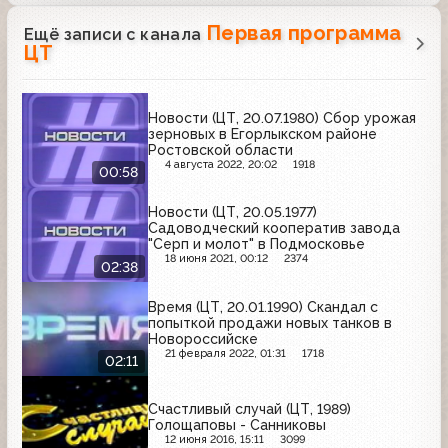
Первая программа
Ещё записи с канала
ЦТ
Новости (ЦТ, 20.07.1980) Сбор урожая
зерновых в Егорлыкском районе
Ростовской области
4 августа 2022, 20:02
1918
00:58
Новости (ЦТ, 20.05.1977)
Садоводческий кооператив завода
"Серп и молот" в Подмосковье
18 июня 2021, 00:12
2374
02:38
Время (ЦТ, 20.01.1990) Скандал с
попыткой продажи новых танков в
Новороссийске
21 февраля 2022, 01:31
1718
02:11
Счастливый случай (ЦТ, 1989)
Голощаповы - Санниковы
12 июня 2016, 15:11
3099