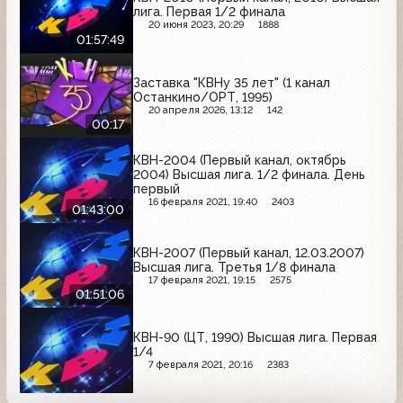
лига. Первая 1/2 финала
20 июня 2023, 20:29
1888
01:57:49
Заставка "КВНу 35 лет" (1 канал
Останкино/ОРТ, 1995)
20 апреля 2026, 13:12
142
00:17
КВН-2004 (Первый канал, октябрь
2004) Высшая лига. 1/2 финала. День
первый
16 февраля 2021, 19:40
2403
01:43:00
КВН-2007 (Первый канал, 12.03.2007)
Высшая лига. Третья 1/8 финала
17 февраля 2021, 19:15
2575
01:51:06
КВН-90 (ЦТ, 1990) Высшая лига. Первая
1/4
7 февраля 2021, 20:16
2383