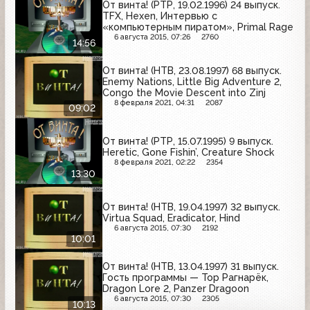
От винта! (РТР, 19.02.1996) 24 выпуск.
TFX, Hexen, Интервью с
«компьютерным пиратом», Primal Rage
6 августа 2015, 07:26
2760
14:56
От винта! (НТВ, 23.08.1997) 68 выпуск.
Enemy Nations, Little Big Adventure 2,
Congo the Movie Descent into Zinj
8 февраля 2021, 04:31
2087
09:02
От винта! (РТР, 15.07.1995) 9 выпуск.
Heretic, Gone Fishin’, Creature Shock
8 февраля 2021, 02:22
2354
13:30
От винта! (НТВ, 19.04.1997) 32 выпуск.
Virtua Squad, Eradicator, Hind
6 августа 2015, 07:30
2192
10:01
От винта! (НТВ, 13.04.1997) 31 выпуск.
Гость программы — Тор Рагнарёк,
Dragon Lore 2, Panzer Dragoon
6 августа 2015, 07:30
2305
10:13