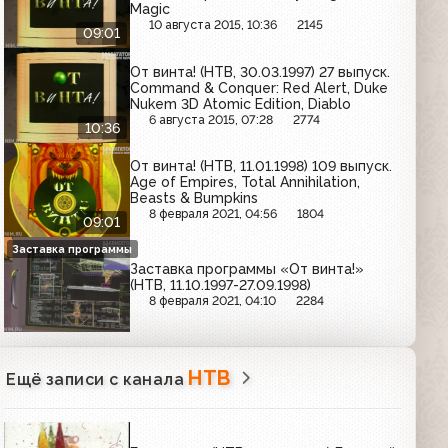
Magic
10 августа 2015, 10:36
2145
09:01
От винта! (НТВ, 30.03.1997) 27 выпуск.
Command & Conquer: Red Alert, Duke
Nukem 3D Atomic Edition, Diablo
6 августа 2015, 07:28
2774
10:36
От винта! (НТВ, 11.01.1998) 109 выпуск.
Age of Empires, Total Annihilation,
Beasts & Bumpkins
8 февраля 2021, 04:56
1804
09:01
Заставка программы
Заставка программы «От винта!»
(НТВ, 11.10.1997-27.09.1998)
8 февраля 2021, 04:10
2284
НТВ
Ещё записи с канала