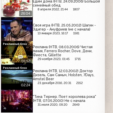
Едим дома (НТВ, 24.09.2006) Большой
семейный обед
8 апреля 2022, 21:44
1807
26:04
Своя игра (НТВ, 25.05.2002) Шагин -
Эдигер - Ануфриев (не с начала)
13 января 2023, 16:17
1581
Рекламный блок
Реклама (НТВ, 08.03.2006) Чистая
линия, Ferrero Rocher, Dove, Дени,
Фиеста, Gillette
29 ноября 2023, 01:45
1715
01:52
Рекламный блок
Реклама (НТВ, 12.03.2002) Доктор
Дизель, Сам Самыч, Holsten, 7Days,
Amstel Beer
23 декабря 2016, 20:31
2152
02:24
"Тина Тeрнер. Поет королева рока"
(НТВ, 07.05.2000) Не с начала
31 июля 2020, 09:20
2649