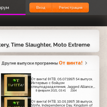
орум
Вход
Регистрация
stery, Time Slaughter, Moto Extreme
От винта!
Другие выпуски программы
От винта! (НТВ, 05.07.1997) 54 выпуск.
Интервью с бойцом
спецподразделения, Jagged Alliance,
Сюжет о том, чем занимаются
8 февраля 2021, 03:41
2164
компьютеры за нашей спиной,
Harvester, Megarace 2
От винта! (НТВ, 10.05.1997) 38 выпуск.
Strife, Independence Day, Kingdom of