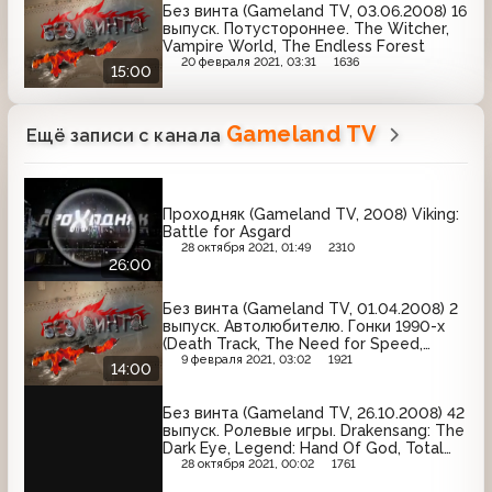
Без винта (Gameland TV, 03.06.2008) 16
выпуск. Потустороннее. The Witcher,
Vampire World, The Endless Forest
20 февраля 2021, 03:31
1636
15:00
Gameland TV
Ещё записи с канала
Проходняк (Gameland TV, 2008) Viking:
Battle for Asgard
28 октября 2021, 01:49
2310
26:00
Без винта (Gameland TV, 01.04.2008) 2
выпуск. Автолюбителю. Гонки 1990-х
(Death Track, The Need for Speed,
Monster Truck Madness, Carmageddon,
9 февраля 2021, 03:02
1921
14:00
Grand Theft Auto), Полный привод: УАЗ
4x4, Припять: S.T.A.L.K.E.R. и Call of Duty
Без винта (Gameland TV, 26.10.2008) 42
4: Modern Warfare
выпуск. Ролевые игры. Drakensang: The
Dark Eye, Legend: Hand Of God, Total
Battleship
28 октября 2021, 00:02
1761