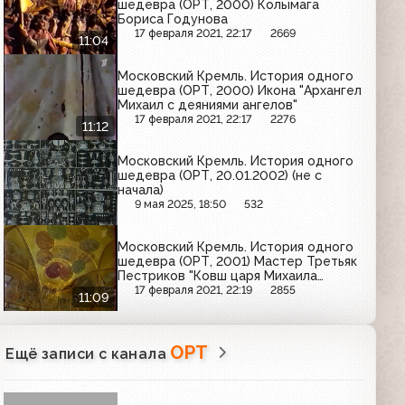
шедевра (ОРТ, 2000) Колымага
Бориса Годунова
17 февраля 2021, 22:17
2669
11:04
Московский Кремль. История одного
шедевра (ОРТ, 2000) Икона "Архангел
Михаил с деяниями ангелов"
17 февраля 2021, 22:17
2276
11:12
Московский Кремль. История одного
шедевра (ОРТ, 20.01.2002) (не с
начала)
9 мая 2025, 18:50
532
Московский Кремль. История одного
шедевра (ОРТ, 2001) Мастер Третьяк
Пестриков "Ковш царя Михаила
Федоровича"
17 февраля 2021, 22:19
2855
11:09
ОРТ
Ещё записи с канала