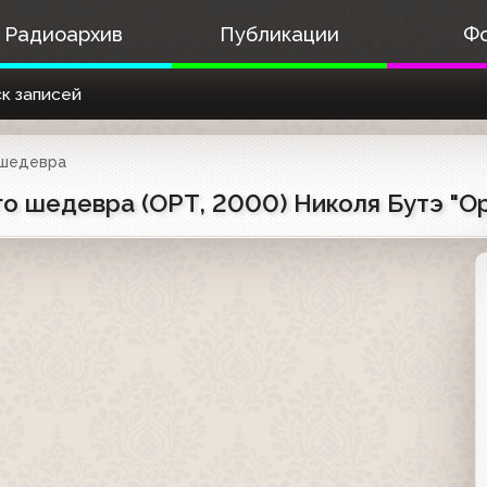
Радиоархив
Публикации
Ф
к записей
 шедевра
о шедевра (ОРТ, 2000) Николя Бутэ "О