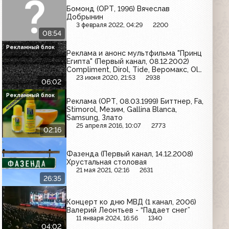
Бомонд (ОРТ, 1996) Вячеслав
Добрынин
3 февраля 2022, 04:29
2200
08:54
Рекламный блок
Реклама и анонс мультфильма "Принц
Египта" (Первый канал, 08.12.2002)
Compliment, Dirol, Tide, Веромакс, Old
Spice, L'Oreal, MaxFactor, Toshiba,
23 июня 2020, 21:53
2938
06:02
Pantene Pro-V, Fa Men, Camay,
Пенталгин-Н
Рекламный блок
Реклама (ОРТ, 08.03.1999) Биттнер, Fa,
Stimorol, Мезим, Gallina Blanca,
Samsung, Злато
25 апреля 2016, 10:07
2773
02:16
Фазенда (Первый канал, 14.12.2008)
Хрустальная столовая
21 мая 2021, 02:16
2631
26:35
Концерт ко дню МВД (1 канал, 2006)
Валерий Леонтьев - “Падает снег”
11 января 2024, 16:56
1340
04:02