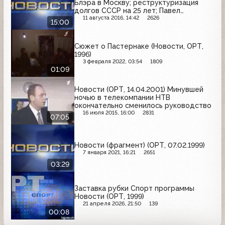
Блэра в Москву; реструктуризация
долгов СССР на 25 лет; Павел
Шеремет сидит в Беларуси
11 августа 2016, 14:42
2626
15:00
Сюжет о Пастернаке (Новости, ОРТ,
1996)
3 февраля 2022, 03:54
1809
01:09
Новости (ОРТ, 14.04.2001) Минувшей
ночью в телекомпании НТВ
окончательно сменилось руководство
16 июля 2015, 16:00
2831
07:05
Новости (фрагмент) (ОРТ, 07.02.1999)
7 января 2021, 16:21
2651
03:29
Заставка рубки Спорт программы
Новости (ОРТ, 1999)
21 апреля 2026, 21:50
139
00:08