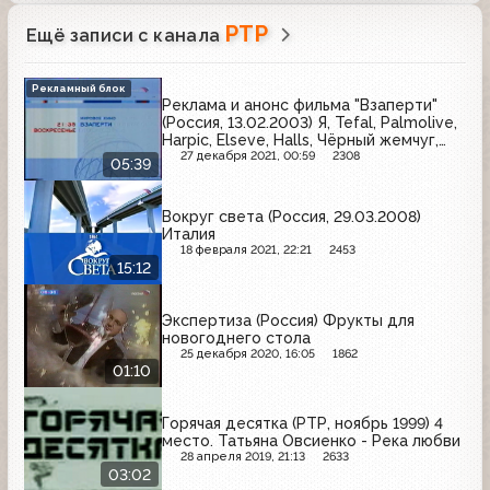
РТР
Ещё записи с канала
Рекламный блок
Реклама и анонс фильма "Взаперти"
(Россия, 13.02.2003) Я, Tefal, Palmolive,
Harpic, Elseve, Halls, Чёрный жемчуг,
Злато, Faberlic, Новый жемчуг, Cillit,
27 декабря 2021, 00:59
2308
05:39
Моя семья, Пумпан, Garnier, Chupa
Chups, Fanta
Вокруг света (Россия, 29.03.2008)
Италия
18 февраля 2021, 22:21
2453
15:12
Экспертиза (Россия) Фрукты для
новогоднего стола
25 декабря 2020, 16:05
1862
01:10
Горячая десятка (РТР, ноябрь 1999) 4
место. Татьяна Овсиенко - Река любви
28 апреля 2019, 21:13
2633
03:02