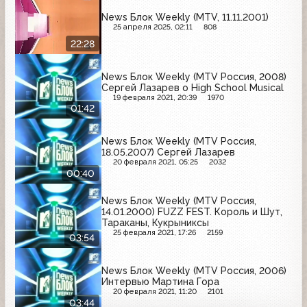
News Блок Weekly (MTV, 11.11.2001)
25 апреля 2025, 02:11
808
22:28
News Блок Weekly (MTV Россия, 2008)
Сергей Лазарев о High School Musical
19 февраля 2021, 20:39
1970
01:42
News Блок Weekly (MTV Россия,
18.05.2007) Сергей Лазарев
20 февраля 2021, 05:25
2032
00:40
News Блок Weekly (MTV Россия,
14.01.2000) FUZZ FEST. Король и Шут,
Тараканы, Кукрыниксы
25 февраля 2021, 17:26
2159
03:54
News Блок Weekly (MTV Россия, 2006)
Интервью Мартина Гора
20 февраля 2021, 11:20
2101
03:44