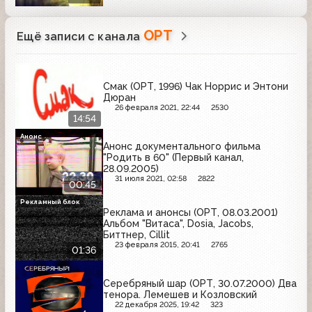
ОРТ
Ещё записи с канала
Смак (ОРТ, 1996) Чак Норрис и Энтони
Дюран
26 февраля 2021, 22:44
2530
14:54
Анонс
Анонс документального фильма
"Родить в 60" (Первый канал,
28.09.2005)
31 июля 2021, 02:58
2822
00:45
Рекламный блок
Реклама и анонсы (ОРТ, 08.03.2001)
Альбом "Витаса", Dosia, Jacobs,
Биттнер, Cillit
23 февраля 2015, 20:41
2765
01:36
Серебряный шар (ОРТ, 30.07.2000) Два
тенора. Лемешев и Козловский
22 декабря 2025, 19:42
323