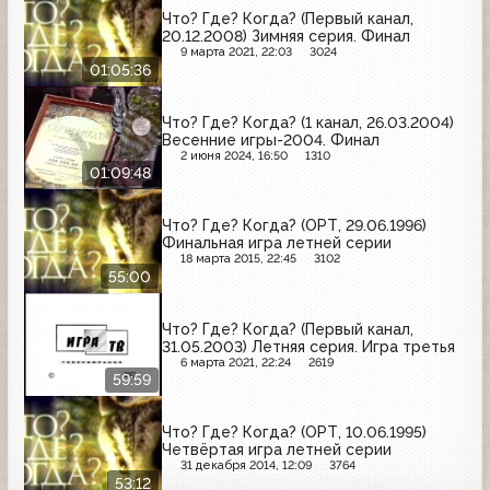
Что? Где? Когда? (Первый канал,
20.12.2008) Зимняя серия. Финал
9 марта 2021, 22:03
3024
01:05:36
Что? Где? Когда? (1 канал, 26.03.2004)
Весенние игры-2004. Финал
2 июня 2024, 16:50
1310
01:09:48
Что? Где? Когда? (ОРТ, 29.06.1996)
Финальная игра летней серии
18 марта 2015, 22:45
3102
55:00
Что? Где? Когда? (Первый канал,
31.05.2003) Летняя серия. Игра третья
6 марта 2021, 22:24
2619
59:59
Что? Где? Когда? (ОРТ, 10.06.1995)
Четвёртая игра летней серии
31 декабря 2014, 12:09
3764
53:12