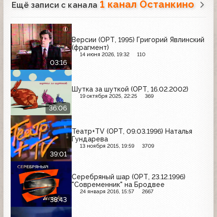
1 канал Останкино
Ещё записи с канала
Версии (ОРТ, 1995) Григорий Явлинский
(фрагмент)
14 июня 2026, 19:32
110
03:16
Шутка за шуткой (ОРТ, 16.02.2002)
19 октября 2025, 22:25
369
36:06
Театр+TV (ОРТ, 09.03.1996) Наталья
Гундарева
13 ноября 2015, 19:59
3709
39:01
Серебряный шар (ОРТ, 23.12.1996)
"Современник" на Бродвее
24 января 2016, 15:57
2667
38:43