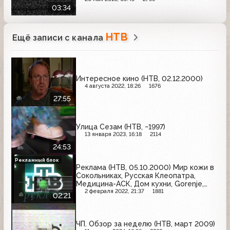
03:34
НТВ
Ещё записи с канала
Интересное кино (НТВ, 02.12.2000)
4 августа 2022, 18:26
1676
27:55
Улица Сезам (НТВ, ~1997)
13 января 2023, 16:18
2114
24:53
Рекламный блок
Реклама (НТВ, 05.10.2000) Мир кожи в
Сокольниках, Русская Клеопатра,
Медицина-АСК, Дом кухни, Gorenje,
Три льва, Автореал, Majestic, XXL.RU,
2 февраля 2022, 21:37
1881
02:21
Бренд года-2000
ЧП. Обзор за неделю (НТВ, март 2009)