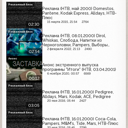
Рекламный блок
Реклама (НТВ, май 2000) Domestos,
Pantene, Kodak Express, Alldays, НТВ-
Плюс
15 марта 2015, 21:54
2764
02:30
Рекламный блок
Реклама (НТВ, 08.01.2000) Dirol,
Whiskas, Слобода, Напитки из
Черноголовки, Pampers, Выборы
губернатора Подмосковья, Ice White
2 февраля 2022, 21:13
2490
02:54
Анонс
Анонс экстренного выпуска
программы "Итоги" (НТВ, 03.04.2001)
6 ноября 2020, 00:57
6569
00:12
Рекламный блок
Реклама (НТВ, 16.01.2000) Pedigree,
Alldays, Mars, Kodak, ACE, Pedigree
20 мая 2016, 05:44
2427
03:05
Рекламный блок
Реклама (НТВ, 16.01.2000) Coca-Cola,
Pampers, M&M's, Tide, Mars, НТВ-Плюс
20 мая 2016, 05:45
2799