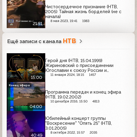
Чистосердечное признание (НТВ,
2005) Тайная жизнь борделей (не с
начала)
8 мая 2023, 19:41
1983
21:51
НТВ
Ещё записи с канала
Герой дня (НТВ, 15.04.1999)
Жириновский о присоединении
Югославии к союзу России и
Белоруссии
11 января 2024, 18:15
1457
15:00
Конец эфира
Программа передач и конец эфира
(НТВ, 19.02.2002)
10 декабря 2016, 15:50
4813
04:00
Юбилейный концерт группы
"Воскресение" "Опять 25" (НТВ,
3.01.2005)
8 октября 2022, 15:57
2035
40:49