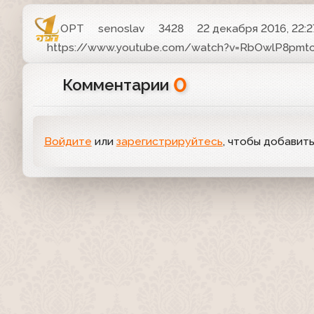
ОРТ
senoslav
3428
22 декабря 2016, 22:2
https://www.youtube.com/watch?v=RbOwlP8pmt
0
Комментарии
Войдите
или
зарегистрируйтесь
, чтобы добавит