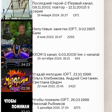
Последний герой-2 (Первый канал,
08.11.2002, повтор - 12.11.2002) 5
серия
19 января 2024, 16:27
1371
Непутёвые заметки (ОРТ, 9.02.1997)
Бали
8 мая 2023, 19:47
2293
КХСМ (1 канал, 6.03.2005) (не с начала)
25 октября 2024, 18:21
943
24:23
Угадай мелодию (ОРТ, 23.10.1996)
Ольга Хлебникова, Андрей Сметанин,
Светлана Шидич
22 мая 2021, 21:45
2422
22:36
Чтобы помнили (ОРТ, 26.03.1996)
Николай Рыбников
5 декабря 2015, 17:24
3275
37:40