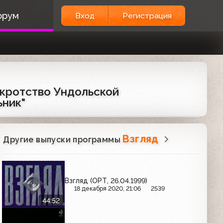
орум
Вход
Регистрация
анкротство Ундольской
ьник"
Взгляд
Другие выпуски программы
Взгляд (ОРТ, 26.04.1999)
18 декабря 2020, 21:06
2539
44:52