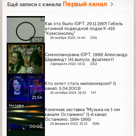
Первый канал
Ещё записи с канала
Как это было (ОРТ, 29.11.1997) Гибель
атомной подводной лодки К-419
"Комсомолец"
26 ноября 2020, 14:40
2331
37:57
Смехопанорама (ОРТ, 1996) Александр
Ширвиндт (41 выпуск, фрагмент)
3 февраля 2022, 03:11
2212
Кто хочет стать миллионером? (1
канал, 5.04.2003)
25 октября 2024, 18:33
747
21:54
Заставка
Конечная заставка "Музыка на 1-ом
канале Останкино" (1-й канал
Останкино, 1994-1995)
20 февраля 2022, 22:15
3081
00:09