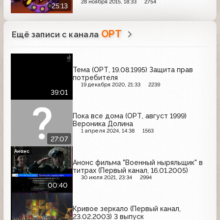
28 ноября 2015, 18:33
2754
25:13
ОРТ
Ещё записи с канала
Тема (ОРТ, 19.08.1995) Защита прав
потребителя
19 декабря 2020, 21:33
2239
39:01
Пока все дома (ОРТ, август 1999)
Вероника Долина
1 апреля 2024, 14:38
1563
27:07
Анонс
Анонс фильма "Военный ныряльщик" в
титрах (Первый канал, 16.01.2005)
30 июля 2021, 23:34
2994
00:40
Кривое зеркало (Первый канал,
23.02.2003) 3 выпуск