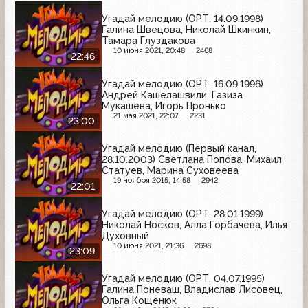
Угадай мелодию (ОРТ, 14.09.1998)
Галина Швецова, Николай Шкинкин,
Тамара Глуздакова
10 июня 2021, 20:48
2468
22:46
Угадай мелодию (ОРТ, 16.09.1996)
Андрей Кашелашвили, Газиза
Мукашева, Игорь Пронько
21 мая 2021, 22:07
2231
23:00
Угадай мелодию (Первый канал,
28.10.2003) Светлана Попова, Михаил
Статуев, Марина Суховеева
19 ноября 2015, 14:58
2942
22:01
Угадай мелодию (ОРТ, 28.01.1999)
Николай Носков, Алла Горбачева, Илья
Духовный
10 июня 2021, 21:36
2698
23:09
Угадай мелодию (ОРТ, 04.07.1995)
Галина Поневаш, Владислав Лисовец,
Ольга Кощенюк