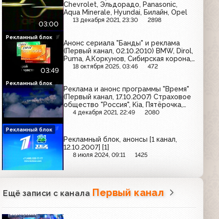
Chevrolet, Эльдорадо, Panasonic,
Aqua Minerale, Hyundai, Билайн, Opel
13 декабря 2021, 23:30
2898
03:00
Рекламный блок
Анонс сериала "Банды" и реклама
(Первый канал, 02.10.2010) BMW, Dirol,
Puma, А.Коркунов, Сибирская корона,
Opel, Orbit
18 октября 2025, 03:46
472
03:49
Рекламный блок
Реклама и анонс программы "Время"
(Первый канал, 17.10.2007) Страховое
общество "Россия", Kia, Пятёрочка,
BEERka, Epson, Clear, Cordiant, ТНК,
4 декабря 2021, 22:49
2080
Nissan, MacCoffee, Северная широта,
Sealex
Рекламный блок
Рекламный блок, анонсы [1 канал,
12.10.2007] [1]
8 июля 2024, 09:11
1425
Первый канал
Ещё записи с канала