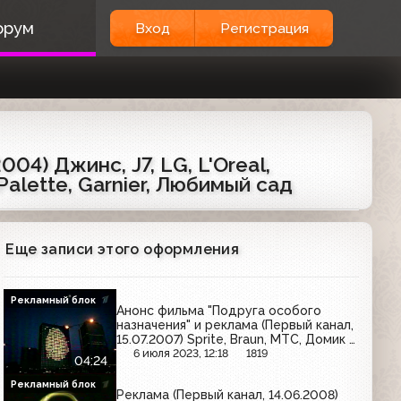
орум
Вход
Регистрация
04) Джинс, J7, LG, L'Oreal,
Palette, Garnier, Любимый сад
Еще записи этого оформления
Рекламный блок
Анонс фильма "Подруга особого
назначения" и реклама (Первый канал,
15.07.2007) Sprite, Braun, МТС, Домик в
деревне, Duru, Renault, Турбослим,
6 июля 2023, 12:18
1819
04:24
Лукойл, Venus
Рекламный блок
Реклама (Первый канал, 14.06.2008)