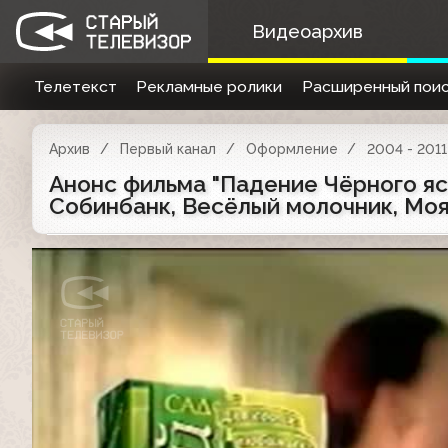
Видеоархив
Телетекст
Рекламные ролики
Расширенный поис
Архив
Первый канал
Оформление
2004 - 2011
Анонс фильма "Падение Чёрного ястр
Собинбанк, Весёлый молочник, Моя с