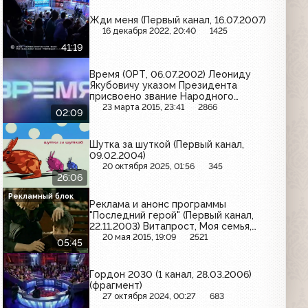
Жди меня (Первый канал, 16.07.2007)
16 декабря 2022, 20:40
1425
41:19
Время (ОРТ, 06.07.2002) Леониду
Якубовичу указом Президента
присвоено звание Народного
Артиста РФ
23 марта 2015, 23:41
2866
02:09
Шутка за шуткой (Первый канал,
09.02.2004)
20 октября 2025, 01:56
345
26:06
Рекламный блок
Реклама и анонс программы
"Последний герой" (Первый канал,
22.11.2003) Витапрост, Моя семья,
Афлубин, Polar, Konica, Галстена,
20 мая 2015, 19:09
2521
05:45
Always, Snickers
Гордон 2030 (1 канал, 28.03.2006)
(фрагмент)
27 октября 2024, 00:27
683