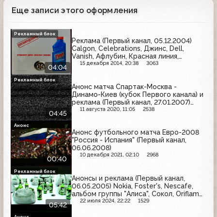
Еще записи этого оформления
Рекламный блок
Реклама (Первый канал, 05.12.2004)
Calgon, Celebrations, Джинс, Dell,
Vanish, Афлубин, Красная линия,
Snickers, Tiret
15 декабря 2014, 20:38
3063
04:04
Рекламный блок
Анонс матча Спартак-Москва -
Динамо-Киев (кубок Первого канала) и
реклама (Первый канал, 27.01.2007)
Bounty, Ehrmann Экстра, Milka, Мезим,
11 августа 2020, 11:05
2538
04:45
Tchibo, Mr. Ricco, Гранд
Анонс
Анонс футбольного матча Евро-2008
"Россия - Испания" (Первый канал,
06.06.2008)
10 декабря 2021, 02:10
2968
00:40
Рекламный блок
Анонсы и реклама (Первый канал,
06.05.2005) Nokia, Foster's, Nescafe,
альбом группы "Алиса", Сокол, Oriflame,
Услада, Джинс, Garnier, Orbit, Nestle
22 июля 2024, 22:22
1529
05:42
Classic
Анонс