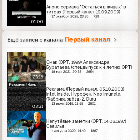
Анонс сериала "Остаться в живых" в
титрах (Первый канал, 19.09.2009)
17 октября 2025, 23:35
729
01:00
Первый канал
Ещё записи с канала
Смак (ОРТ, 1999) Александра
Буратаева (спецвыпуск к 4 летию ОРТ)
18 мая 2021, 20:33
2654
23:18
Рекламный блок
Реклама (Первый канал, 05.10.2003)
Intel Inside, Нурофен, Neo Imunele,
Фабрика звёзд-2, Duru
13 июля 2015, 13:55
2801
03:31
Непутёвые заметки (ОРТ, 14.06.1997)
Севилья
4 августа 2022, 14:42
1867