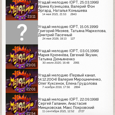
Угадай мелодию (ОРТ, 25.03.1996)
Ирина Кузнецова, Валерий Фон
Эргард, Наталья Конышева
14 мая 2021, 21:53
2843
23:11
Угадай мелодию (ОРТ, 15.05.1996)
Григорий Мизяев, Татьяна Маркелова,
Дмитрий Пасечный
24 мая 2026, 18:13
127
Угадай мелодию (ОРТ, 03.01.1996)
Мария Кремнёва, Евгений Якухин,
Татьяна Демьяненко
30 июля 2020, 16:48
2991
23:01
Угадай мелодию (Первый канал,
14.12.2004) Валерия Мирошниченко,
Олег Куксенок, Елена Грудолова
7 ноября 2016, 17:56
2894
22:01
Угадай мелодию (ОРТ, 22.09.1998)
Сергей Галанин, Анастасия
Минцковская, Макс Покровский
11 сентября 2021, 12:52
2727
22:54