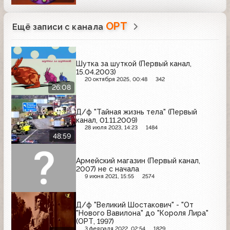
ОРТ
Ещё записи с канала
Шутка за шуткой (Первый канал,
15.04.2003)
20 октября 2025, 00:48
342
26:08
Д/ф "Тайная жизнь тела" (Первый
канал, 01.11.2009)
28 июля 2023, 14:23
1484
48:59
Армейский магазин (Первый канал,
2007) не с начала
9 июня 2021, 15:55
2574
Д/ф "Великий Шостакович" - "От
"Нового Вавилона" до "Короля Лира"
(ОРТ, 1997)
3 февраля 2022, 02:54
1829