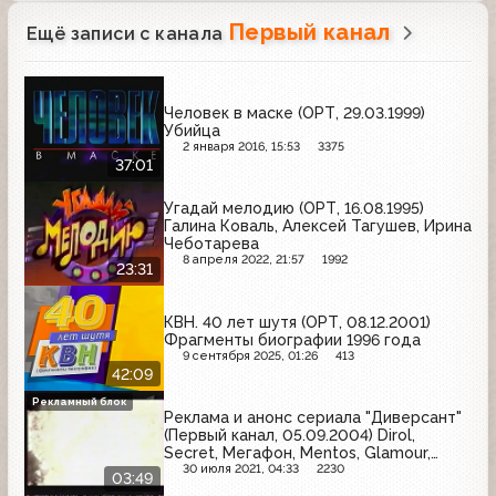
Первый канал
Ещё записи с канала
Человек в маске (ОРТ, 29.03.1999)
Убийца
2 января 2016, 15:53
3375
37:01
Угадай мелодию (ОРТ, 16.08.1995)
Галина Коваль, Алексей Тагушев, Ирина
Чеботарева
8 апреля 2022, 21:57
1992
23:31
КВН. 40 лет шутя (ОРТ, 08.12.2001)
Фрагменты биографии 1996 года
9 сентября 2025, 01:26
413
42:09
Рекламный блок
Реклама и анонс сериала "Диверсант"
(Первый канал, 05.09.2004) Dirol,
Secret, Мегафон, Mentos, Glamour,
Толстяк, Kodak, Джинс
30 июля 2021, 04:33
2230
03:49