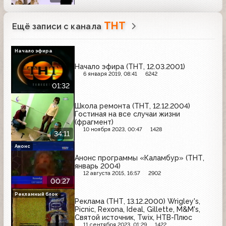
ТНТ
Ещё записи с канала
Начало эфира
Начало эфира (ТНТ, 12.03.2001)
6 января 2019, 08:41
6242
01:32
Школа ремонта (ТНТ, 12.12.2004)
Гостиная на все случаи жизни
(фрагмент)
10 ноября 2023, 00:47
1428
34:11
Анонс
Анонс программы «Каламбур» (ТНТ,
январь 2004)
12 августа 2015, 16:57
2902
00:27
Рекламный блок
Реклама (ТНТ, 13.12.2000) Wrigley's,
Picnic, Rexona, Ideal, Gillette, M&M's,
Святой источник, Twix, НТВ-Плюс
11 сентября 2023, 01:29
1422