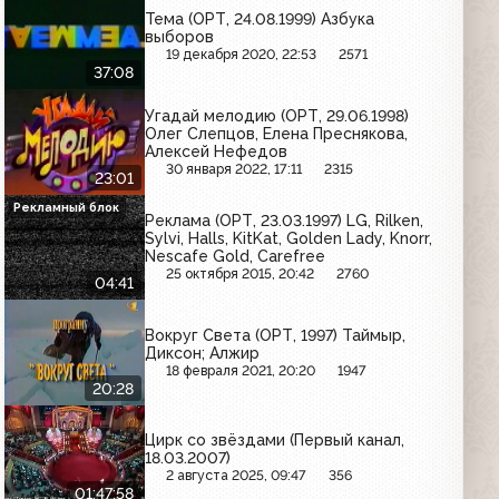
Тема (ОРТ, 24.08.1999) Азбука
выборов
19 декабря 2020, 22:53
2571
37:08
Угадай мелодию (ОРТ, 29.06.1998)
Олег Слепцов, Елена Преснякова,
Алексей Нефедов
30 января 2022, 17:11
2315
23:01
Рекламный блок
Реклама (ОРТ, 23.03.1997) LG, Rilken,
Sylvi, Halls, KitKat, Golden Lady, Knorr,
Nescafe Gold, Carefree
25 октября 2015, 20:42
2760
04:41
Вокруг Света (ОРТ, 1997) Таймыр,
Диксон; Алжир
18 февраля 2021, 20:20
1947
20:28
Цирк со звёздами (Первый канал,
18.03.2007)
2 августа 2025, 09:47
356
01:47:58