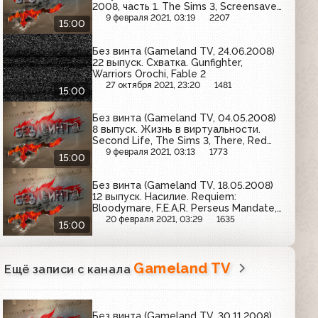
2008, часть 1. The Sims 3, Screensaver
Voyage of Columbus
9 февраля 2021, 03:19
2207
15:00
Без винта (Gameland TV, 24.06.2008)
22 выпуск. Схватка. Gunfighter,
Warriors Orochi, Fable 2
27 октября 2021, 23:20
1481
15:00
Без винта (Gameland TV, 04.05.2008)
8 выпуск. Жизнь в виртуальности.
Second Life, The Sims 3, There, Red
Light Center
9 февраля 2021, 03:13
1773
15:00
Без винта (Gameland TV, 18.05.2008)
12 выпуск. Насилие. Requiem:
Bloodymare, F.E.A.R. Perseus Mandate,
Mount & Blade (обзор демоверсии)
20 февраля 2021, 03:29
1635
15:00
Gameland TV
Ещё записи с канала
Без винта (Gameland TV, 30.11.2008)