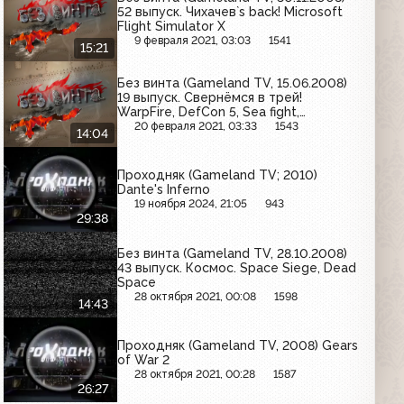
52 выпуск. Чихачев`s back! Microsoft
Flight Simulator X
9 февраля 2021, 03:03
1541
15:21
Без винта (Gameland TV, 15.06.2008)
19 выпуск. Свернёмся в трей!
WarpFire, DefCon 5, Sea fight,
Gladiatus, Остров лошадей
20 февраля 2021, 03:33
1543
14:04
Проходняк (Gameland TV; 2010)
Dante's Inferno
19 ноября 2024, 21:05
943
29:38
Без винта (Gameland TV, 28.10.2008)
43 выпуск. Космос. Space Siege, Dead
Space
28 октября 2021, 00:08
1598
14:43
Проходняк (Gameland TV, 2008) Gears
of War 2
28 октября 2021, 00:28
1587
26:27