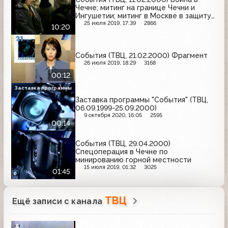
Чечне; митинг на границе Чечни и
Ингушетии; митинг в Москве в защиту
Андрея Бабицкого; поездка Владимира
25 июля 2019, 17:39
2866
10:20
Путина в Краснодар
События (ТВЦ, 21.02.2000) Фрагмент
26 июля 2019, 18:29
3168
00:12
Заставка программы
Заставка программы "События" (ТВЦ,
06.09.1999-25.09.2000)
9 октября 2020, 16:05
2595
00:14
События (ТВЦ, 29.04.2000)
Спецоперация в Чечне по
минированию горной местности
15 июля 2019, 01:32
3025
01:45
ТВЦ
Ещё записи с канала