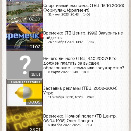
Спортивный экспресс (ТВЦ, 15.10.2000)
Формула-1 (фрагмент)
31 июля 2023, 20:43
1409
02:20
Времечко (ТВ Центр, 1999) Закурить не
найдется
26 декабря 2021, 14:12
2147
01:02
Ничего личного (ТВЦ, 4.10.2007) Кто
должен платить за высшее
образование - семья или государство?
8 марта 2022, 18:49
1831
15:51
Рекламная заставка
Заставка рекламы (ТВЦ, 2002-2004)
Утро
11 октября 2020, 16:28
2892
00:05
Времечко. Ночной полет (ТВ Центр,
06.04.1998) Олег Попцов
5 ноября 2022, 20:26
1804
38:01